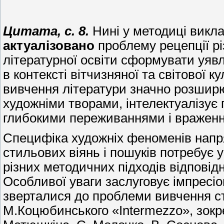
Цитата, с. 8.
Нині у методиці викла
актуалізовано
проблему рецепції р
літературної освіти сформувати уявл
в контексті вітчизняної та світової 
вивчення літератури значно розширю
художніми творами, інтелектуалізує
глибокими переживаннями і вражен
Специфіка художніх феноменів напр
стильових віянь і пошуків потребує 
різних методичних підходів відповід
Особливої уваги заслуговує імпресіо
зверталися до проблеми вивчення с
М.Коцюбинського «Intermezzo», зокре