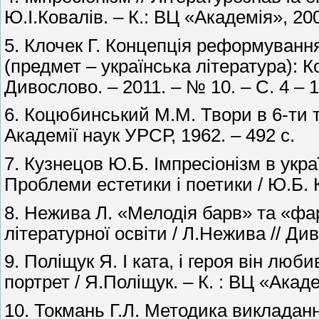
Ю.І.Ковалів. – К.: ВЦ «Академія», 200
5. Клочек Г. Концепція реформування
(предмет – українська література): К
Дивослово. – 2011. – № 10. – С. 4 – 1
6. Коцюбинський М.М. Твори в 6-ти т.
Академії наук УРСР, 1962. – 492 с.
7. Кузнецов Ю.Б. Імпресіонізм в украї
Проблеми естетики і поетики / Ю.Б. К
8. Нежива Л. «Мелодія барв» та «фар
літературної освіти / Л.Нежива // Див
9. Поліщук Я. І ката, і героя він л
портрет / Я.Поліщук. – К. : ВЦ «Акаде
10. Токмань Г.Л. Методика викладанн