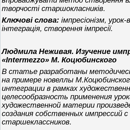
впроваджувати метод створення вл
творчості старшокласників.
Ключові слова:
імпресіонізм, урок
інтеграція, створення імпресії.
Людмила Неживая. Изучение имп
«Intermezzo» М. Коцюбинского
В статье разработаны методическ
на примере новеллы М.Коцюбинског
интеграции в рамках художественн
целесообразность применения уро
художественной материи произвед
создания собственных импрессий с
старшеклассников.