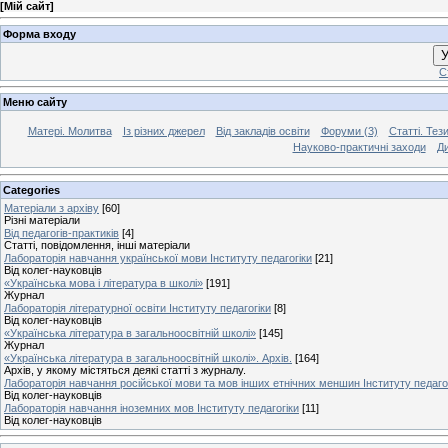
[
Мій сайт
]
Форма входу
У
С
Меню сайту
Матері. Молитва
Із різних джерел
Від закладів освіти
Форуми (3)
Статті. Тези
Науково-практичні заходи
Ди
Categories
Матеріали з архіву
[60]
Різні матеріали
Від педагогів-практиків
[4]
Статті, повідомлення, інші матеріали
Лабораторія навчання української мови Інституту педагогіки
[21]
Від колег-науковців
«Українська мова і література в школі»
[191]
Журнал
Лабораторія літературної освіти Інституту педагогіки
[8]
Від колег-науковців
«Українська література в загальноосвітній школі»
[145]
Журнал
«Українська література в загальноосвітній школі». Архів.
[164]
Архів, у якому містяться деякі статті з журналу.
Лабораторія навчання російської мови та мов інших етнічних меншин Інституту педаго
Від колег-науковців
Лабораторія навчання іноземних мов Інституту педагогіки
[11]
Від колег-науковців