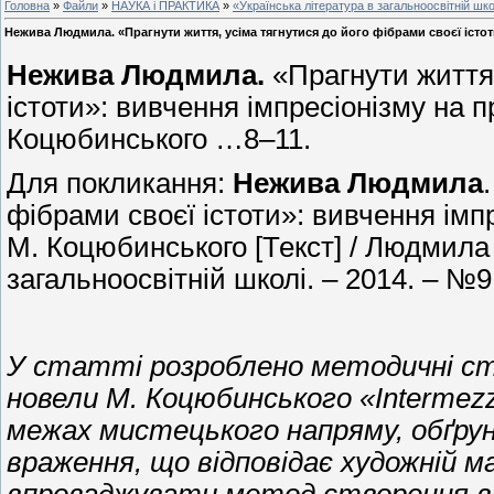
Головна
»
Файли
»
НАУКА і ПРАКТИКА
»
«Українська література в загальноосвітній шко
Нежива Людмила. «Прагнути життя, усіма тягнутися до його фібрами своєї істоти
Нежива Людмила.
«Прагнути життя,
істоти»: вивчення імпресіонізму на 
Коцюбинського …8–11.
Для покликання:
Нежива Людмила
фібрами своєї істоти»: вивчення імп
М. Коцюбинського [Текст] / Людмила 
загальноосвітній школі. – 2014. – №9.
У статті розроблено методичні стр
новели М. Коцюбинського «Intermezz
межах мистецького напряму, обґрун
враження, що відповідає художній м