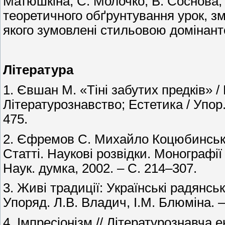
Матюшкіна, С. Молочко, В. Соснова,
теоретичного обґрунтування урок, з
якого зумовлені стильовою домінант
Література
1. Євшан М. «Тіні забутих предків» 
Літературознавство; Естетика / Упор.
475.
2. Єфремов С. Михайло Коцюбинськ
Статті. Наукові розвідки. Монографії 
Наук. думка, 2002. – С. 214–307.
3. Живі традиції: Українські радянськ
Упоряд. Л.В. Владич, І.М. Блюміна. – 
4. Імпресіонізм // Літературознавча е