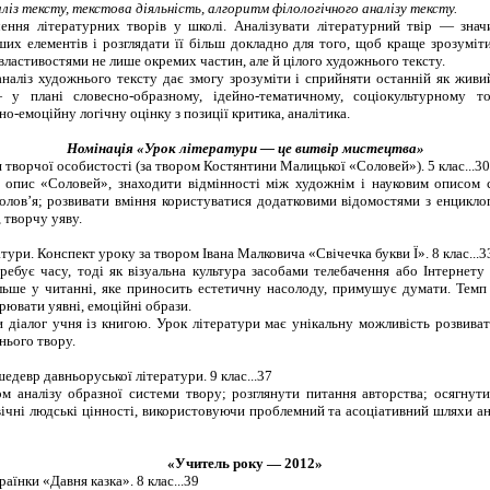
ліз тексту, текстова діяльність, алгоритм філологічного аналізу тексту.
ення літературних творів у школі. Аналізувати літературний твір — знач
ших елементів і розглядати її більш докладно для того, щоб краще зрозуміти
ластивостями не лише окремих частин, але й цілого художнього тексту.
 аналіз художнього тексту дає змогу зрозуміти і сприйняти останній як живи
у плані словесно-образному, ідейно-тематичному, соціокультурному т
о-емоційну логічну оцінку з позиції критика, аналітика.
Номінація «Урок літератури
—
це витвір мистецтва»
я творчої особистості (за твором Костянтини Малицької «Соловей»).
5
клас
...30
 опис
«Соловей»,
знаходити відмінності між художнім і науковим описом с
олов’я; розвивати вміння користуватися додатковими відомостями з енциклоп
 творчу уяву.
атури. Конспект уроку за твором Івана Малковича «Свічечка букви Ї».
8
клас...
3
ебує часу, тоді як візуальна культура засобами телебачення або Інтернету
ільше у читанні, яке приносить естетичну насолоду, примушує думати. Темп
рювати уявні, емоційні образи.
 діалог учня із книгою. Урок літератури має унікальну можливість розвива
нього твору.
шедевр давньоруської літератури.
9
клас
...37
м аналізу образної системи твору; розглянути питання авторства; осягнут
ічні людські цінності, використовуючи проблемний та асоціативний шляхи ан
«Учитель року
— 2012»
раїнки «Давня казка».
8
клас
...39