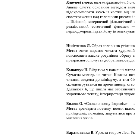
Ключові слова:
текст, філологічний ана
Аналіз слугує основним методом вивч
відокремлювати якусь із частин від ін
спостереження над головними рисами і в
... Цілісний, завершений філологічний
реалізований естетичний феномен — 
першоджерела і дати йому інтелектуальн
Нікітченко Л.
Образ солов’я як утіленн
Мета:
вчити виразно читати художній
пояснювати власне розуміння образу с
прекрасного,
почуття добра, милосердя,
Конончук Н.
Ейдетика у навчанні літер
Сучасна молодь не читає. Книжка потр
читанні зведена до мінімуму, а тим б
сконцентруватися на прочитаному, ство
Здавалося б, що школа має забезпечити
художнього тексту, інтерпретації худож
Болюк О.
«Слово о полку Ігоревім»
—
Мета:
дослідити поетику поеми шляхо
прийдешніх поколінь; задуматися про в
мислення учнів.
Барановська В.
Урок за твором Лесі Ук