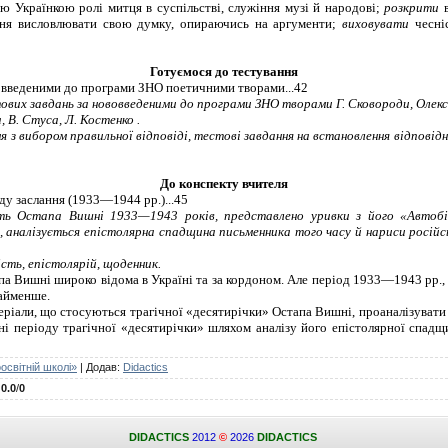
ю Українкою ролі митця в суспільстві, служіння музі й народові;
розкрити
іння висловлювати свою думку, опираючись на аргументи;
виховувати
чесні
Готуємося до тестування
вовведеними до програми ЗНО поетичними творами
...42
их завдань за нововведеними до програми ЗНО творами Г. Сковороди, Олекса
 В. Стуса, Л. Костенко
.
я з вибором правильної відповіді, тестові завдання на встановлення відповід
До конспекту вчителя
ду заслання
(1933—1944 рр.)...45
ть Остапа Вишні
1933—1943
років, представлено уривки з його «Автобіо
,
аналізується епістолярна спадщина письменника того часу й нариси російс
сть, епістолярій, щоденник.
а Вишні широко відома в Україні та за кордоном. Але період 1933—1943 рр.,
айменше.
ріали, що стосуються трагічної «десятирічки» Остапа Вишні, проаналізуват
і періоду трагічної «десятирічки» шляхом аналізу його епістолярної спадщ
освітній школі»
|
Додав
:
Didactics
:
0.0
/
0
DIDACTICS
2012
©
2026
DIDACTICS