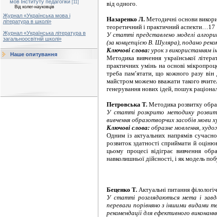
мов Інституту педагогіки
[11]
від одного.
Від колег-науковців
Журнал «Українська мова і
Назаренко Л.
Методичні основи викори
література в школі»
теоретичний і практичний аспекти…17
Журнал «Українська література в
У статті представлено моделі алгорит
загальноосвітній школі»
(за концепцією В. Шуляра), подано рек
Ключові слова:
урок з використанням і
Наше опитування
Методика вивчення української літера
практичних умінь на основі мікропроц
треба пам’ятати, що кожного разу він
майстром можемо вважати такого вчителя
генерування нових ідей, пошук раціонал
Петровська Т.
Методика розвитку обра
У статті розкрито методику розвитку
вивчення образотворчих засобів мови ху
Ключові слова:
образне мовлення, худож
Одним із актуальних напрямів сучасно
розвиток здатності сприймати й оціню
цьому процесі відіграє вивчення обр
навколишньої дійсності, і як модель по
Беценко Т.
Актуальні питання філологіч
У статті розглядаються мета і завда
переваги порівняно з іншими видами т
рекомендації для ефективного виконання