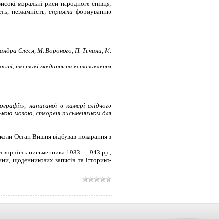
високі моральні риси народного співця;
сть, незламність;
сприяти
формуванню
ндра Олеся, М. Вороного, П. Тичини, М.
ності, тестові завдання на встановлення
графії», написаної в камері слідчого
ькою мовою, створені письменником для
 коли Остап Вишня відбував покарання в
и творчість письменника 1933—1943 рр.,
ини, щоденникових записів та історико-