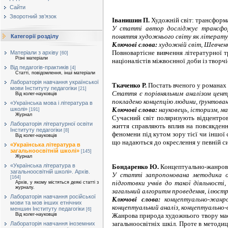
Сайти
Зворотний зв’язок
Іванишин П.
Художній світ: трансформа
У статті автор досліджує трансформ
поняття художнього світу як літератур
Категорії розділу
Ключові слова:
художній світ, Шевченко
Повновартісне вивчення літературної т
Матеріали з архіву
[60]
Різні матеріали
націоналістів міжвоєнної доби із творч
Від педагогів-практиків
[4]
Статті, повідомлення, інші матеріали
Лабораторія навчання української
Ткаченко Р.
Постать вченого у романах 
мови Інституту педагогіки
[21]
Стаття є порівняльним аналізом цент
Від колег-науковців
покладено концепцію людини, ґрунтован
«Українська мова і література в
Ключові слова:
науковець, історизм, ма
школі»
[191]
Журнал
Сучасний світ поляризують відцентрові
Лабораторія літературної освіти
життя справляють вплив на повсякденн
Інституту педагогіки
[8]
феномени під кутом зору тієї чи іншої 
Від колег-науковців
що надаються до окреслення у певній си
«Українська література в
загальноосвітній школі»
[145]
Журнал
«Українська література в
Бондаренко Ю.
Концептуально-жанровий
загальноосвітній школі». Архів.
У статті запропонована методика оп
[164]
підготовки учнів до такої діяльності
Архів, у якому містяться деякі статті з
журналу.
загальний алгоритм проведення, ілюстр
Лабораторія навчання російської
Ключові слова:
концептуально-жанр
мови та мов інших етнічних
концептуальний аналіз, концептуально-
меншин Інституту педагогіки
[6]
Жанрова природа художнього твору має 
Від колег-науковців
загальноосвітніх шкіл. Проте в методи
Лабораторія навчання іноземних