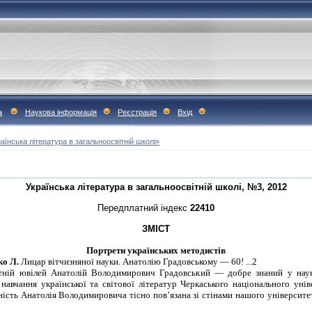
а
Наукова інформація
Реєстрація
Вхід
аїнська література в загальноосвітній школі»
Українська література в загальноосвітній школі, №3, 2012
Передплатний індекс
22410
ЗМІСТ
Портрети українських методистів
ко Л.
Лицар вітчизняної науки. Анатолію Градовському — 60! ...2
ітній ювілей Анатолій Володимирович Градовський — добре знаний у нау
навчання української та світової літератур Черкаського національного уні
ьність Анатолія Володимировича тісно пов’язана зі стінами нашого університе