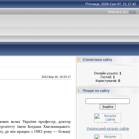
П’ятниця, 2026-Срп-07, 21.17.42
Didactics.ua
|
RSS
Статистика сайту
Онлайн усього:
1
Гостей:
1
2012-Бер-16, 19.03.17
Користувачів:
0
Пошук по сайту
кових колах України професор, доктор
верситету імені Богдана Хмельницького.
Український каталог сайтів
ту, де він працює з 1983 року — більшу