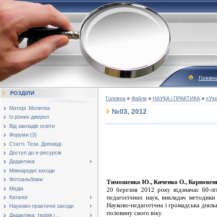
Головн
РОЗДІЛИ
Головна
»
Файли
»
НАУКА і ПРАКТИКА
»
«Укр
Матері. Молитва
№03, 2012
Із різних джерел
Від закладів освіти
Форуми (3)
Статті. Тези. Доповіді
Доступ до е-ресурсів
Дидактика
Міжнародні заходи
Фотоальбоми
Тимошенко
Ю., Киченко О., Корновен
Медіа
20 березня 2012 року відзначає 60-л
педагогічних наук, викладач методики 
Каталог
Науково-педагогічна і громадська діял
Науково-практичні заходи
половину свого віку.
Дидактика: теорія і ...