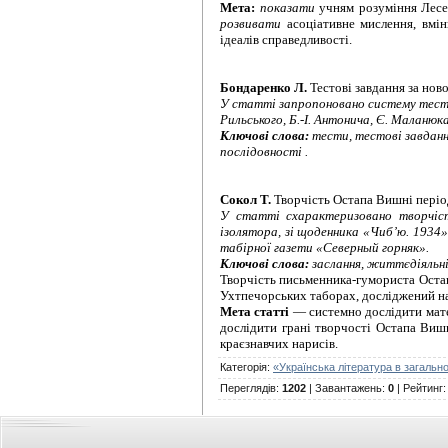
Мета:
показати
учням розуміння Лесе
розвивати
асоціативне мислення, вм
ідеалів справедливості.
Бондаренко Л.
Тестові завдання за но
У статті запропоновано систему тестов
Рильського, Б.-І. Антонича
,
Є. Маланюка,
Ключові слова:
тести, тестові завданн
послідовності .
Сокол Т.
Творчість Остапа Вишні періо
У статті схарактеризовано творчіс
ізолятора, зі щоденника «Чиб’ю.
1934»
табірної газети
«Северный горняк».
Ключові слова:
заслання, життєдіяльні
Творчість письменника-гумориста Остап
Ухтпечорських таборах, досліджений н
Мета статті
— системно дослідити мате
дослідити грані творчості Остапа Вишн
краєзнавчих нарисів.
Категорія
:
«Українська література в загально
Переглядів
:
1202
|
Завантажень
:
0
|
Рейтинг