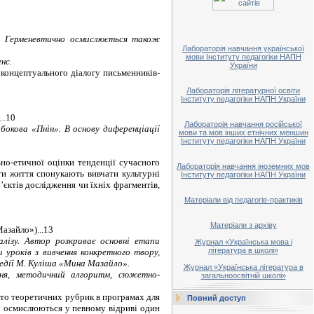
в. Герменевтично осмислюється також
Лабораторія навчання української
мови Інституту педагогіки НАПН
нс.
України
 концептуального діалогу письменників-
Лабораторія літературної освіти
Інституту педагогіки НАПН України
…10
Лабораторія навчання російської
окова «Пнін». В основу диференціації
мови та мов інших етнічних меншин
Інституту педагогіки НАПН України
ьно-етичної оцінки тенденції сучасного
Лабораторія навчання іноземних мов
ги життя спонукають вивчати культурні
Інституту педагогіки НАПН України
’єктів дослідження чи їхніх фрагментів,
Матеріали від педагогів-практиків
Матеріали з архіву
азайло»)...
13
лізу. Автор розкриває основні етапи
Журнал «Українська мова і
література в школі»
 уроків з вивчення конкретного твору,
медії М. Куліша «Мина Мазайло».
Журнал «Українська література в
ння, методичний алгоритм, сюжетно-
загальноосвітній школі»
ато теоретичних рубрик в програмах для
Повний доступ
ру осмислюються у певному відриві один