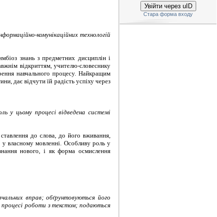
Увійти через uID
Стара форма входу
нформаційно-комунікаційних технологій
имбіоз знань з предметних дисциплін і
авжнім відкриттям, учителю-словеснику
орення навчального процесу. Найкращим
ни, дає відчути їй радість успіху через
ль у цьому процесі відведена системі
ставлення до слова, до його вживання,
 у власному мовленні. Особливу роль у
знання нового, і як форма осмислення
вчальних вправ; обґрунтовуються його
у процесі роботи з текстом; подаються