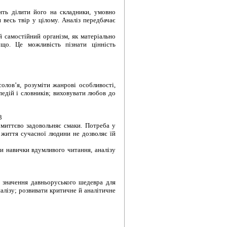
ить ділити його на складники, умовно
 весь твір у цілому. Аналіз передбачає
й самостійний організм, як матеріально
ощо. Це можливість пізнати цінність
олов’я, розуміти жанрові особливості,
едій і словників; виховувати любов до
3
 миттєво задовольняє смаки. Потреба у
 життя сучасної людини не дозволяє їй
ти навички вдумливого читання, аналізу
и значення давньоруського шедевра для
алізу; розвивати критичне й аналітичне