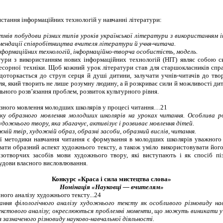
стання інформаційних технологій у навчанні літератури:
мів побудови різних типів уроків української літератури з використанням і
омендації співробітництва вчителя літератури й учня-читача.
нформаційних технологій, інформаційно-творча особистість, модель.
тури з використанням нових інформаційних технологій (НІТ) являє собою с
есорної техніки. Щоб кожний урок літератури став для старшокласників спр
 доторкається до струн серця й душі дитини, залучати учнів-читачів до тв
, який творить не лише розумну людину, а й розкриває сили й можливості дити
ьного розв’язання проблем, розвиток культурного рівня.
зного мовлення молодших школярів у процесі читання
…21
 образного мовлення молодших школярів на уроках читання. Особлива ро
дожнього твору, яка збагачує, активізує і розвиває мовлення дітей.
ній твір, художній образ, образні засоби, образний вислів, читання.
ї методики навчання читання є формування в молодших школярів уважного 
вати образний
аспект
художнього тексту, а також уміло використовувати його
азотворчих засобів мови художнього твору, які виступають і як спосіб пі
будови власного висловлювання.
Конкурс «Краса і сила мистецтва слова»
Номінація «Науковці
—
вчителям»
ного аналізу художнього тексту...
24
ння філологічного аналізу художнього тексту як особливого різновиду на
екстового аналізу; окреслюються проблемні моменти, що можуть виникати 
 зазначеного різновиду науково-навчальної діяльності.