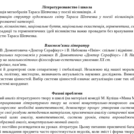
Літературознавство і школа
ція мегаобразів Тараса Шевченка у поезії вісниківців...4
ацію структур художнього світу Тараса Шевченка у поезії вісниківці
ознавчої категорії.
, вісниківство, національне буття, національна екзистенція, герменевтика, се
радиції та герменевтичних ідей вісниківства важко провадити без врахування
істю Тараса Шевченка.
Взаємозв’язки літератур
В. Домонтовича «Доктор Серафікус» і В. Набокова «Пнін»: спільне і відмінне
ральних персонажів у романах В. Домонтовича «Доктор Серафікус» і В. Наб
у на загальносвітових філософсько-естетичних уявленнях ХХ ст.
ргінал, пам’ять
.
 й доцентрові сили сепаратизму і глобалізації. Незалежно від нашої морал
я, політику, мистецтво, визначають актуальність наукових досліджень. Вимо
системи цінностей. Вибір системи цінностей означає актуалізацію саме тих об
стемі координат.
Фахові проблеми
 аналіз літературного твору в школі (на матеріалі комедії М. Куліша
«Мина
М
рацювання літературного твору на основі концептуально-жанрового ана
, окреслює необхідні компетентності, демонструє процес утворення системи
ує свої роздуми методичним матеріалом, присвяченим аналізу сатиричної ко
овий шлях аналізу, компетентності, системи уроків, етапи впровадже
образний аналіз, концептуально-мовний аналіз.
постійно розглядатися на уроках літератури. Цьому питанню присвячені баг
ці викладання предмета часто простежується недолік, коли зміст і форма тво