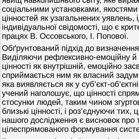
соціальними установками, якостями о
цінностей як узагальнених уявлень, і
індивідуальної свідомості, що є крит
працях В. Оссовського, І. Попової.
Обґрунтований підхід до визначення
Виділяючи рефлексивно-емоційну й р
цінності як внутрішній, емоційно зас
сприймається ним як власний задум.
яка виявляється як у суб’єкт-об’єктній
учений наголошує, що цінності спря
стосунки людей, таким чином згурто
близькі цінності, і роз’єднуючи тих,
нашого дослідження є висновок про 
цілеспрямованого формування систе