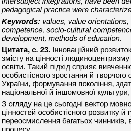
intersubject integrations, have been def
pedagogical practice were characterize
Keywords:
values, value orientations
competence, socio-cultural competence
development, methods of education
.
Цитата, с. 23.
Інноваційний розвиток
змісту на цінності людиноцентризму 
освіти. Такий підхід сприяє вивченн
особистісного зростання й творчого
України, формування покоління, здат
національної й іншомовної культури, 
З огляду на це сьогодні вектор мовн
цінностей особистісного розвитку й 
переосмислення багатьох чинників, в
процесу.