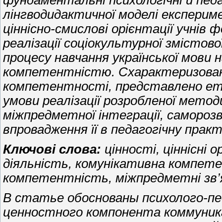
фундаментальні психологічні й педа
лінгводидактичної моделі експерим
ціннісно-смислові орієнтації учнів
реалізації соціокультурної змістово
процесу навчання української мови 
компетентністю. Схарактеризован
компетентності, представлено етап
умови реалізації розробленої методи
міжпредметної інтеграції, самороз
впровадження її в педагогічну практ
Ключові слова:
цінності, ціннісні 
діяльність, комунікативна компет
компетентність, міжпредметні зв’
В
статье обоснованы психолого-пе
ценностного компонента коммуни