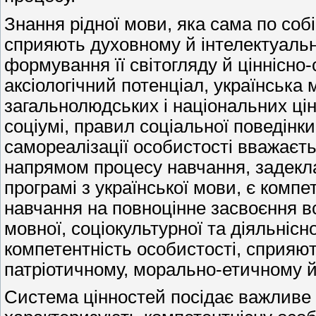
Знання рідної мови, яка сама по со
сприяють духовному й інтелектуальн
формування її світогляду й ціннісн
аксіологічний потенціал, українськ
загальнолюдських і національних цін
соціумі, правил соціальної поведінк
самореалізації особистості вважаєт
напрямом процесу навчання, задекл
програмі з української мови, є компе
навчання на повноцінне засвоєння всі
мовної, соціокультурної та діяльнісн
компетентність особистості, сприяют
патріотичному, морально-етичному й 
Система цінностей посідає важливе м