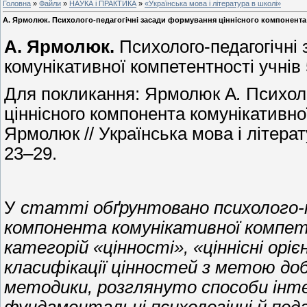
Головна
»
Файли
»
НАУКА і ПРАКТИКА
»
«Українська мова і література в школі»
А. Ярмолюк. Психолого-педагогічні засади формування ціннісного компонента к
А. Ярмолюк.
Психолого-педагогічні
комунікативної компетентності учнів
Для покликання: Ярмолюк А
.
Психол
ціннісного компонента комунікативної 
Ярмолюк // Українська мова і літерату
23–29.
У
статті обґрунтовано психолого-п
компонента комунікативної компе
категорій «цінності», «ціннісні оріє
класифікації цінностей з метою доб
методики, розглянуто способи інте