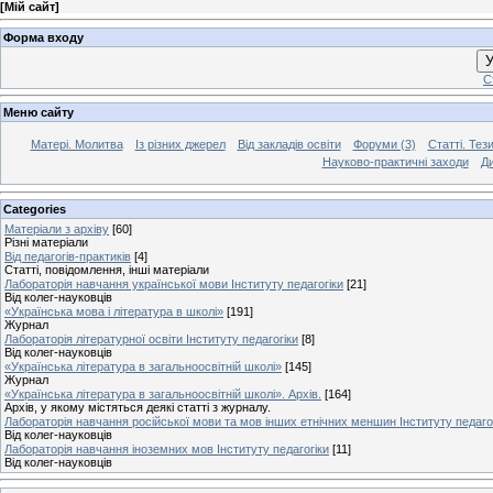
[
Мій сайт
]
Форма входу
У
С
Меню сайту
Матері. Молитва
Із різних джерел
Від закладів освіти
Форуми (3)
Статті. Тези
Науково-практичні заходи
Ди
Categories
Матеріали з архіву
[60]
Різні матеріали
Від педагогів-практиків
[4]
Статті, повідомлення, інші матеріали
Лабораторія навчання української мови Інституту педагогіки
[21]
Від колег-науковців
«Українська мова і література в школі»
[191]
Журнал
Лабораторія літературної освіти Інституту педагогіки
[8]
Від колег-науковців
«Українська література в загальноосвітній школі»
[145]
Журнал
«Українська література в загальноосвітній школі». Архів.
[164]
Архів, у якому містяться деякі статті з журналу.
Лабораторія навчання російської мови та мов інших етнічних меншин Інституту педаго
Від колег-науковців
Лабораторія навчання іноземних мов Інституту педагогіки
[11]
Від колег-науковців