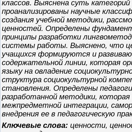
классов. Выяснена суть категорий
проанализированы научные классиф
создания учебной методики, расс
ценностей. Определены
фундамен
принципы разработки лингвометод
системы работы. Выяснено, что 
учащихся формируются и развиваю
содержательной линии, которая ор
языку на овладение социокультур
структура социокультурной комп
становления. Определены педагоги
разработанной методики, которая
межпредметной интеграции, самор
внедрения ее в педагогическую пра
Ключевые слова:
ценности, ценн