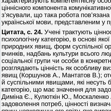
характеризують компетентнісну осо
ціннісного компонента комунікативної
з’ясували, що така робота пов’язана
української мови, представленим у п
Цитата, с. 24.
Учені трактують ціннос
психологічну категорію, в основі яко
природних явищ, форм суспільної орг
вчинків, надбань культури всього лю
соціальної групи чи особи в конкрет
розглядають цінність як особливу ви
явищ (Коршунов А., Мантатов В.); о
й суспільними явищами, які несуть бл
категорію, що має значення для зад
Диміна Є., Кулюткін Ю., Москаленко 
задоволення потреб, цінності визнач
явищ навколишнього світу, яке вира