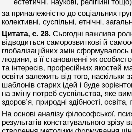
естетичні, наукові, релігійні тощо)
за приналежністю до соціальних груп,
колективні, суспільні, етнічні, загаль
Цитата, с. 28.
Сьогодні важлива роль
відводиться саморозвиткові й самоос
глобалізаційних змін сформувалось н
людини, в її становленні як особисто
та інтересів, професійних якостей 
освіти залежить від того, наскільки 
шаблонів старих ідей і буде зорієнт
на зміну потреб суспільства, яке ви
здоров’я, природні здібності, освіта,
На основі аналізу філософської, псих
результатів констатувального зрізу 
створення методики формування цінн