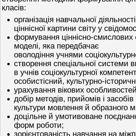
класів:
організація навчальної діяльност
ціннісної картини світу у свідомос
формування ціннісно-смислових ор
моделі, яка передбачає
оволодіння учнями соціокультурн
створення спеціальної системи в
в учнів соціокультурної компетен
особистісний, культурно-історичн
урахування вікових особливостей 
добір методів, прийомів і засобі
культури мовлення й образного м
доцільне й умотивоване поєднання
форм роботи;
зорієнтованість навчання на міжп