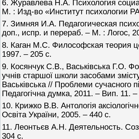
6. Журавлева Н.А. Психология соци
М. : Изд-во «Институт психологии РА
7. Зимняя И.А. Педагогическая психо
доп., испр. и перераб. – М. : Логос, 2
8. Каган М.С. Философская теория ц
1997. – 205 с.
9. Косянчук С.В., Васьківська Г.О. 
учнів старшої школи засобами змісту 
Васьківська // Проблеми сучасного під
Педагогічна думка, 2011. – Вип. 11. –
10. Крижко В.В. Антологія аксіологічн
Освіта України, 2005. – 440 с.
11. Леонтьєв А.Н. Деятельность. Соз
304 с.