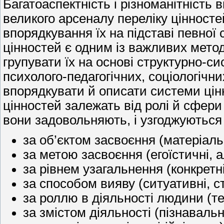
Багатоаспектність і різноманітність 
великого арсеналу переліку цінносте
впорядкування їх на підставі певної
цінностей є одним із важливих метод
групувати їх на основі структурно-с
психолого-педагогічних, соціологічн
впорядкувати й описати системи цінн
цінностей залежать від ролі й сфери
вони задовольняють, і узгоджуються
за об’єктом засвоєння (матеріаль
за метою засвоєння (егоїстичні, а
за рівнем узагальнення (конкретні
за способом вияву (ситуативні, сті
за роллю в діяльності людини (те
за змістом діяльності (пізнаваль