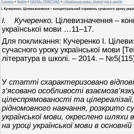
Головна
»
Файли
»
НАУКА і ПРАКТИКА
»
«Українська мова і література в школі»
І. Кучеренко. Цілевизначення – концептуальний стрижень сучасного уроку укра
І.
Кучеренко.
Цілевизначення – кон
української мови …11–17.
Для покликання: Кучеренко І. Цілев
сучасного уроку української мови [Текс
література в школі. – 2014. – №5(115).
У
статті схарактеризовано відповід
з’ясовано особливості взаємозв’язку
цілеспрямованості та цілереалізаії
рідномовного навчання, розкрито с
української мови, окреслено шляхи в
на уроці української мови в основній