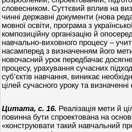
словесником. Суттєвий вплив на ви
чинні державні документи (нова реда
мовної освіти, програма з українськ
композиційну організацію й опосере
навчально-виховного процесу – учит
насамперед з визначенням його мети, 
новочасний урок передбачає досягнен
процесу, урахування сучасних підході
суб’єктів навчання, виникає необхід
цілей сучасного уроку та визначенні 
Цитата, с. 16.
Реалізація мети й ці
повинна бути спроектована на основі
«конструювати такий навчальний проц