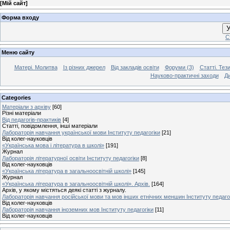
[
Мій сайт
]
Форма входу
У
С
Меню сайту
Матері. Молитва
Із різних джерел
Від закладів освіти
Форуми (3)
Статті. Тези
Науково-практичні заходи
Ди
Categories
Матеріали з архіву
[60]
Різні матеріали
Від педагогів-практиків
[4]
Статті, повідомлення, інші матеріали
Лабораторія навчання української мови Інституту педагогіки
[21]
Від колег-науковців
«Українська мова і література в школі»
[191]
Журнал
Лабораторія літературної освіти Інституту педагогіки
[8]
Від колег-науковців
«Українська література в загальноосвітній школі»
[145]
Журнал
«Українська література в загальноосвітній школі». Архів.
[164]
Архів, у якому містяться деякі статті з журналу.
Лабораторія навчання російської мови та мов інших етнічних меншин Інституту педаго
Від колег-науковців
Лабораторія навчання іноземних мов Інституту педагогіки
[11]
Від колег-науковців