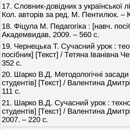
17. Словник-довідник з української лі
Кол. авторів за ред. М. Пентилюк. – К.
18. Фіцула М. Педагогіка : [навч. пос
Академвидав, 2009. – 560 с.
19. Чернецька Т. Сучасний урок : тео
посібник] [Текст] / Тетяна Іванівна 
352 с.
20. Шарко В.Д. Методологічні засади 
студентів] [Текст] / Валентина Дмит
111 с.
21. Шарко В.Д. Сучасний урок : техно
студентів] [Текст] / Валентина Дмитр
2007. – 220 с.