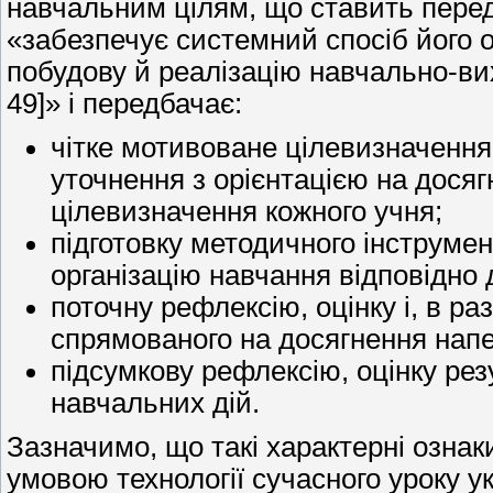
навчальним цілям, що ставить перед 
«забезпечує системний спосіб його 
побудову й реалізацію навчально-вих
49]» і передбачає:
чітке мотивоване цілевизначення:
уточнення з орієнтацією на досяг
цілевизначення кожного учня;
підготовку методичного інструмен
організацію навчання відповідно 
поточну рефлексію, оцінку і, в ра
спрямованого на досягнення напе
підсумкову рефлексію, оцінку резу
навчальних дій.
Зазначимо, що такі характерні ознак
умовою технології сучасного уроку у