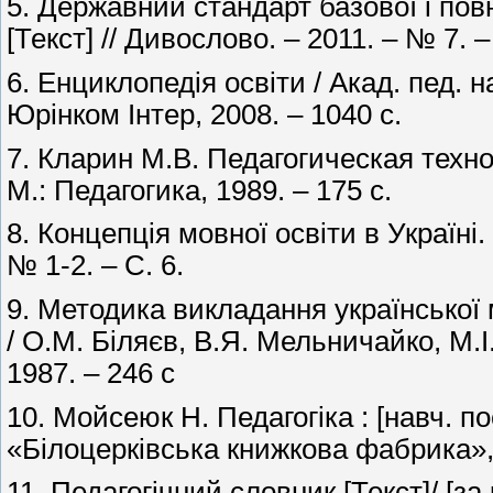
5. Державний стандарт базової і повн
[Текст] // Дивослово. – 2011. – № 7. –
6. Енциклопедія освіти / Акад. пед. на
Юрінком Інтер, 2008. – 1040 с.
7. Кларин М.В. Педагогическая техно
М.: Педагогика, 1989. – 175 с.
8. Концепція мовної освіти в Україні. 
№ 1-2. – С. 6.
9. Методика викладання української м
/ О.М. Біляєв, В.Я. Мельничайко, М.І
1987. – 246 с
10. Мойсеюк Н. Педагогіка : [навч. по
«Білоцерківська книжкова фабрика», 
11. Педагогічний словник [Текст]/ [за