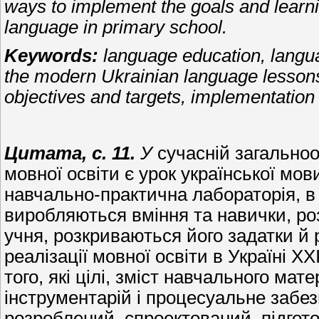
ways to implement the goals and learni
language in primary school.
Keywords:
language education, langu
the modern Ukrainian language lessons,
objectives and targets, implementation 
Цитата, с. 11.
У
сучасній загальноо
мовної освіти є урок української мо
навчально-практична лабораторія, в
виробляються вміння та навички, ро
учня, розкриваються його задатки й р
реалізації мовної освіти в Україні X
того, які цілі, зміст навчального мат
інструментарій і процесуальне забезп
розроблений, спроектований, підгот