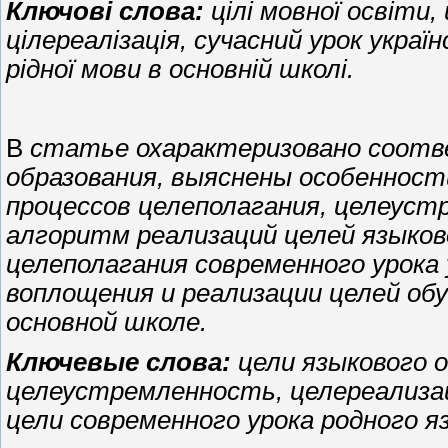
Ключові слова:
цілі мовної освіти,
цілереалізація, сучасний урок україн
рідної мови в основній школі.
В
статье
охарактеризовано
соотв
образования, выяснены особенност
процессов целеполагания, целеуст
алгоритм реализаций целей языков
целеполагания современного урока 
воплощения и реализации целей обу
основной школе.
Ключевые слова:
цели языкового о
целеустремленность, целереализац
цели современного урока родного я