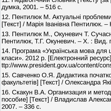
думка, 2001. – 516 с.
12. Пентилюк М. Актуальні проблеми 
[Текст] / Марія Іванівна Пентилюк. – К.
13. Пентилюк М., Окуневич Т. Сучасни
Пентилюк, Т.Г. Окуневич. – X. : Вид. 
14. Програма «Українська мова для 
класи». 2012 р. [Електронний ресурс]
ttp://www.president.gov.ua/content/cons
15. Савченко О.Я. Дидактика початков
факультетів] [Текст] / Олександра Які
16. Скакун В.А. Организация и мето
пособие] [Текст] / Владислав Алек
2007. – 336 с.