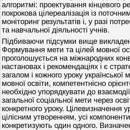
алгоритмі: проектування кінцевого ре
покрокова цілереалізація із поточни
моніторинг результатів і, у разі потр
та навчальної діяльності учнів.
Підбиваючи підсумки вище викладено
Формування мети та цілей мовної осв
проголошується на міжнародних конв
настановах і рекомендаціях і є стра
загалом і кожного уроку української
мовної освіти, компетентнісно орієн
необхідно упорядкувати до взаємодії н
загальної соціальної мети через осв
конкретного уроку. Цілевизначення у
цілісним утворенням, усі компоненти 
конкретизують один одного. Визначен