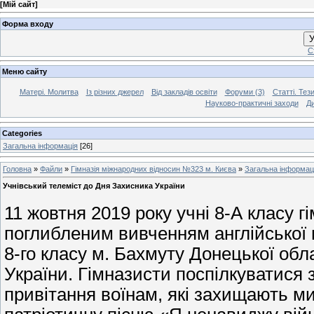
[
Мій сайт
]
Форма входу
У
С
Меню сайту
Матері. Молитва
Із різних джерел
Від закладів освіти
Форуми (3)
Статті. Тези
Науково-практичні заходи
Ди
Categories
Загальна інформація
[26]
Головна
»
Файли
»
Гімназія міжнародних відносин №323 м. Києва
»
Загальна інформац
Учнівський телеміст до Дня Захисника України
11 жовтня 2019 року учні 8-А класу г
поглибленим вивченням англійської 
8-го класу м. Бахмуту Донецької об
України. Гімназисти поспілкуватися 
привітання воїнам, які захищають м