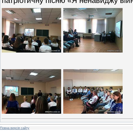
патріотичну пісню «Я ненавиджу вій
Повна версія сайту