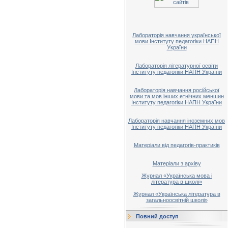
Лабораторія навчання української
мови Інституту педагогіки НАПН
України
Лабораторія літературної освіти
Інституту педагогіки НАПН України
Лабораторія навчання російської
мови та мов інших етнічних меншин
Інституту педагогіки НАПН України
Лабораторія навчання іноземних мов
Інституту педагогіки НАПН України
Матеріали від педагогів-практиків
Матеріали з архіву
Журнал «Українська мова і
література в школі»
Журнал «Українська література в
загальноосвітній школі»
Повний доступ