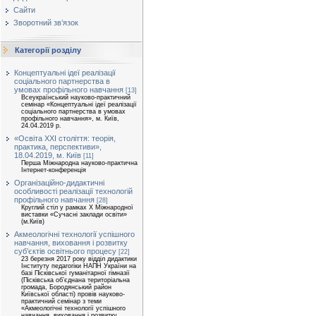
Сайти
Зворотний зв’язок
Категорії розділу
Концептуальні ідеї реалізації
соціального партнерства в
умовах профільного навчання
[13]
Всеукраїнський науково-практичний
семінар «Концептуальні ідеї реалізації
соціального партнерства в умовах
профільного навчання», м. Київ,
24.04.2019 р.
«Освіта ХХІ століття: теорія,
практика, перспективи»,
18.04.2019, м. Київ
[11]
Перша Міжнародна науково-практична
Інтернет-конференція
Організаційно-дидактичні
особливості реалізації технологій
профільного навчання
[28]
Круглий стіл у рамках Х Міжнародної
виставки «Сучасні заклади освіти»
(м.Київ)
Акмеологічні технології успішного
навчання, виховання і розвитку
суб’єктів освітнього процесу
[22]
23 березня 2017 року відділ дидактики
Інституту педагогіки НАПН України на
базі Пісківської гуманітарної гімназії
(Пісківська об’єднана територіальна
громада, Бородянський район
Київської області) провів науково-
практичний семінар з теми
«Акмеологічні технології успішного
навчання, виховання і розвитку