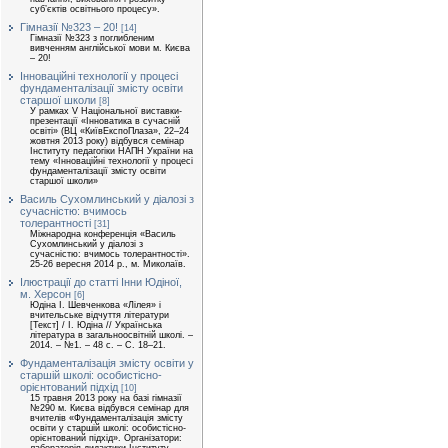
суб’єктів освітнього процесу».
Гімназії №323 – 20!
[14]
Гімназії №323 з поглибленим
вивченням англійської мови м. Києва
– 20!
Інноваційні технології у процесі
фундаменталізації змісту освіти
старшої школи
[8]
У рамках V Національної виставки-
презентації «Інноватика в сучасній
освіті» (ВЦ «КиївЕкспоПлаза», 22–24
жовтня 2013 року) відбувся семінар
Інституту педагогіки НАПН України на
тему «Інноваційні технології у процесі
фундаменталізації змісту освіти
старшої школи»
Василь Сухомлинський у діалозі з
сучасністю: вчимось
толерантності
[31]
Міжнародна конференція «Василь
Сухомлинський у діалозі з
сучасністю: вчимось толерантності».
25-26 вересня 2014 р., м. Миколаїв.
Ілюстрації до статті Інни Юдіної,
м. Херсон
[6]
Юдіна І. Шевченкова «Лілея» і
вчительське відчуття літератури
[Текст] / І. Юдіна // Українська
література в загальноосвітній школі. –
2014. – №1. – 48 с. – С. 18–21.
Фундаменталізація змісту освіти у
старшій школі: особистісно-
орієнтований підхід
[10]
15 травня 2013 року на базі гімназії
№290 м. Києва відбувся семінар для
вчителів «Фундаменталізація змісту
освіти у старшій школі: особистісно-
орієнтований підхід». Організатори: