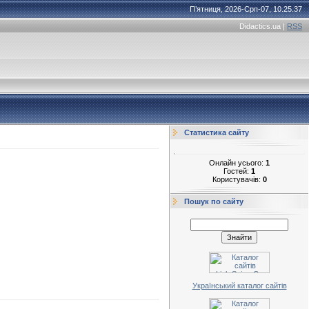
П’ятниця, 2026-Срп-07, 10.25.37
Didactics.ua
|
RSS
Статистика сайту
Онлайн усього:
1
Гостей:
1
Користувачів:
0
Пошук по сайту
Український каталог сайтів