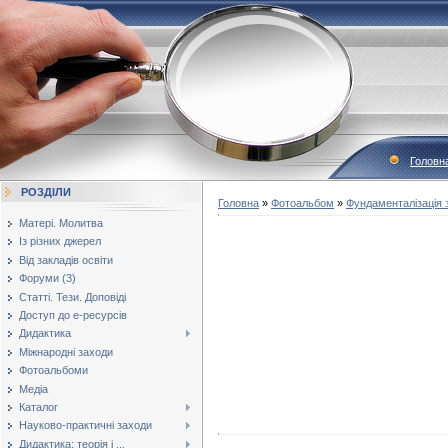
Головн
РОЗДІЛИ
Головна
»
Фотоальбом
»
Фундаменталізація з
Матері. Молитва
Із різних джерел
Від закладів освіти
Форуми (3)
Статті. Тези. Доповіді
Доступ до е-ресурсів
Дидактика
Міжнародні заходи
Фотоальбоми
Медіа
Каталог
Науково-практичні заходи
Дидактика: теорія і ...