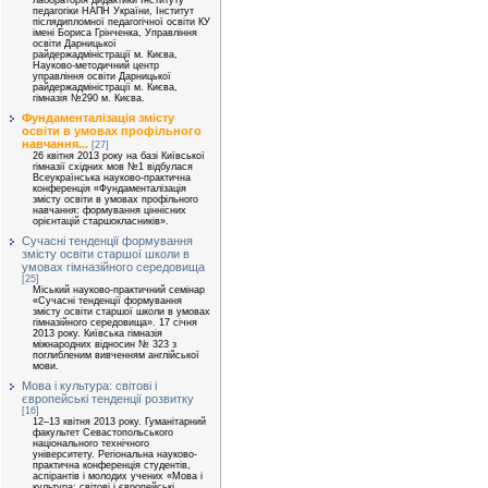
лабораторія дидактики Інституту
педагогіки НАПН України, Інститут
післядипломної педагогічної освіти КУ
імені Бориса Грінченка, Управління
освіти Дарницької
райдержадміністрації м. Києва,
Науково-методичний центр
управління освіти Дарницької
райдержадміністрації м. Києва,
гімназія №290 м. Києва.
Фундаменталізація змісту
освіти в умовах профільного
навчання...
[27]
26 квітня 2013 року на базі Київської
гімназії східних мов №1 відбулася
Всеукраїнська науково-практична
конференція «Фундаменталізація
змісту освіти в умовах профільного
навчання: формування ціннісних
орієнтацій старшокласників».
Сучасні тенденції формування
змісту освіти старшої школи в
умовах гімназійного середовища
[25]
Міський науково-практичний семінар
«Сучасні тенденції формування
змісту освіти старшої школи в умовах
гімназійного середовища». 17 січня
2013 року. Київська гімназія
міжнародних відносин № 323 з
поглибленим вивченням англійської
мови.
Мова і культура: світові і
європейські тенденції розвитку
[16]
12–13 квітня 2013 року. Гуманітарний
факультет Севастопольського
національного технічного
університету. Регіональна науково-
практична конференція студентів,
аспірантів і молодих учених «Мова і
культура: світові і європейські