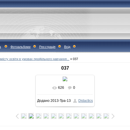
а
Фотоальбоми
Реєстрація
Вхід
місту освіти в умовах профільного навчання...
» 037
037
626
0
У реальному розмірі
Додано
2013-Тра-13
Didactics
458x600
/ 66.8Kb