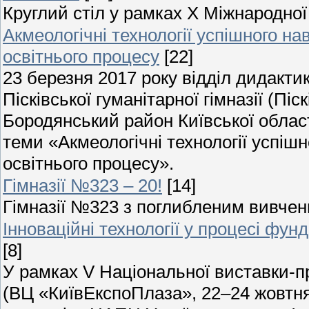
Круглий стіл у рамках Х Міжнародної
Акмеологічні технології успішного на
освітнього процесу
[22]
23 березня 2017 року відділ дидактик
Пісківської гуманітарної гімназії (Пі
Бородянський район Київської област
теми «Акмеологічні технології успішн
освітнього процесу».
Гімназії №323 – 20!
[14]
Гімназії №323 з поглибленим вивченн
Інноваційні технології у процесі фун
[8]
У рамках V Національної виставки-пре
(ВЦ «КиївЕкспоПлаза», 22–24 жовтня 