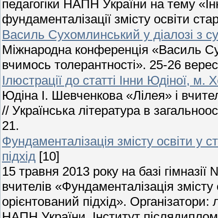
педагогіки НАПН України на тему «Інн
фундаменталізації змісту освіти ст
Василь Сухомлинський у діалозі з с
Міжнародна конференція «Василь Сух
вчимось толерантності». 25-26 вересн
Ілюстрації до статті Інни Юдіної, м. 
Юдіна І. Шевченкова «Лілея» і вчител
// Українська література в загальноосв
21.
Фундаменталізація змісту освіти у с
підхід
[10]
15 травня 2013 року на базі гімназії
вчителів «Фундаменталізація змісту 
орієнтований підхід». Організатори: 
НАПН України, Інститут післядипломн