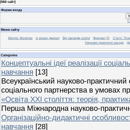
[
Мій сайт
]
Форма входу
У
С
Меню сайту
Матері. Молитва
Із різних джерел
Від закладів освіти
Форуми (3)
Статті. Тези
Науково-практичні заходи
Ди
Categories
Концептуальні ідеї реалізації соціа
навчання
[13]
Всеукраїнський науково-практичний с
соціального партнерства в умовах про
«Освіта ХХІ століття: теорія, практик
Перша Міжнародна науково-практичн
Організаційно-дидактичні особливост
навчання
[28]