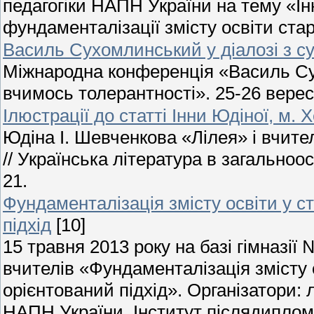
педагогіки НАПН України на тему «Інн
фундаменталізації змісту освіти ст
Василь Сухомлинський у діалозі з с
Міжнародна конференція «Василь Сух
вчимось толерантності». 25-26 вересн
Ілюстрації до статті Інни Юдіної, м. 
Юдіна І. Шевченкова «Лілея» і вчител
// Українська література в загальноосв
21.
Фундаменталізація змісту освіти у с
підхід
[10]
15 травня 2013 року на базі гімназії
вчителів «Фундаменталізація змісту 
орієнтований підхід». Організатори: 
НАПН України, Інститут післядипломн