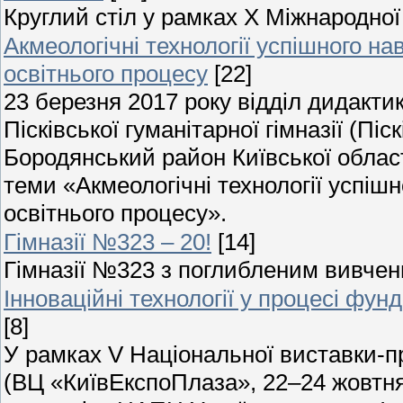
Круглий стіл у рамках Х Міжнародної
Акмеологічні технології успішного на
освітнього процесу
[22]
23 березня 2017 року відділ дидактик
Пісківської гуманітарної гімназії (Пі
Бородянський район Київської област
теми «Акмеологічні технології успішн
освітнього процесу».
Гімназії №323 – 20!
[14]
Гімназії №323 з поглибленим вивченн
Інноваційні технології у процесі фун
[8]
У рамках V Національної виставки-пре
(ВЦ «КиївЕкспоПлаза», 22–24 жовтня 