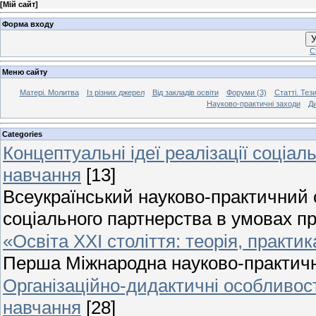
[
Мій сайт
]
Форма входу
У
С
Меню сайту
Матері. Молитва
Із різних джерел
Від закладів освіти
Форуми (3)
Статті. Тези
Науково-практичні заходи
Ди
Categories
Концептуальні ідеї реалізації соціа
навчання
[13]
Всеукраїнський науково-практичний с
соціального партнерства в умовах про
«Освіта ХХІ століття: теорія, практик
Перша Міжнародна науково-практичн
Організаційно-дидактичні особливост
навчання
[28]