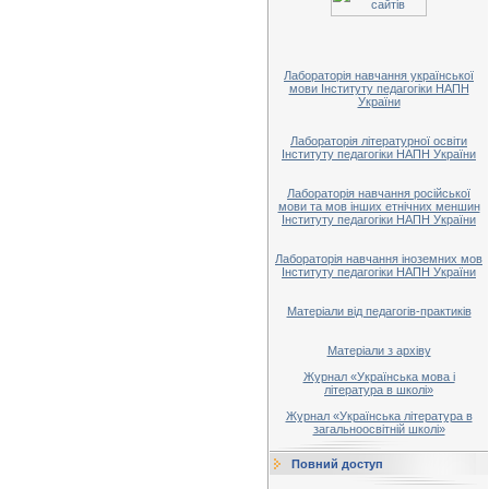
Лабораторія навчання української
мови Інституту педагогіки НАПН
України
Лабораторія літературної освіти
Інституту педагогіки НАПН України
Лабораторія навчання російської
мови та мов інших етнічних меншин
Інституту педагогіки НАПН України
Лабораторія навчання іноземних мов
Інституту педагогіки НАПН України
Матеріали від педагогів-практиків
Матеріали з архіву
Журнал «Українська мова і
література в школі»
Журнал «Українська література в
загальноосвітній школі»
Повний доступ