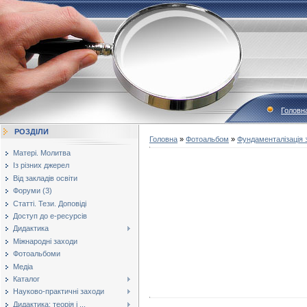
Головн
РОЗДІЛИ
Головна
»
Фотоальбом
»
Фундаменталізація з
Матері. Молитва
Із різних джерел
Від закладів освіти
Форуми (3)
Статті. Тези. Доповіді
Доступ до е-ресурсів
Дидактика
Міжнародні заходи
Фотоальбоми
Медіа
Каталог
Науково-практичні заходи
Дидактика: теорія і ...