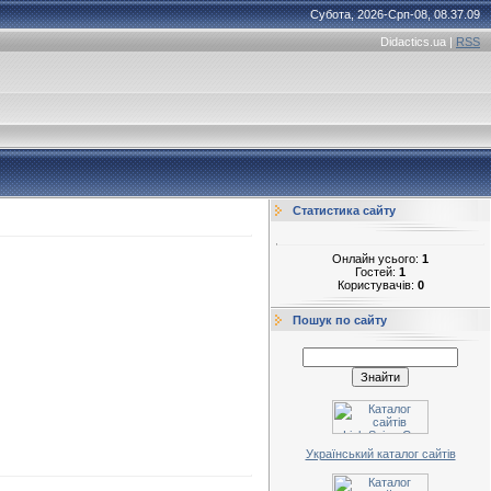
Субота, 2026-Срп-08, 08.37.09
Didactics.ua
|
RSS
Статистика сайту
Онлайн усього:
1
Гостей:
1
Користувачів:
0
Пошук по сайту
Український каталог сайтів