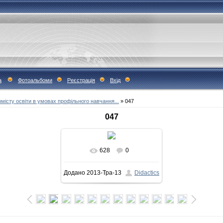
а
Фотоальбоми
Реєстрація
Вхід
місту освіти в умовах профільного навчання...
» 047
047
628
0
У реальному розмірі
Додано
2013-Тра-13
Didactics
690x554
/ 124.0Kb