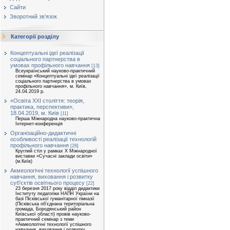
Сайти
Зворотний зв’язок
Категорії розділу
Концептуальні ідеї реалізації
соціального партнерства в
умовах профільного навчання
[13]
Всеукраїнський науково-практичний
семінар «Концептуальні ідеї реалізації
соціального партнерства в умовах
профільного навчання», м. Київ,
24.04.2019 р.
«Освіта ХХІ століття: теорія,
практика, перспективи»,
18.04.2019, м. Київ
[11]
Перша Міжнародна науково-практична
Інтернет-конференція
Організаційно-дидактичні
особливості реалізації технологій
профільного навчання
[28]
Круглий стіл у рамках Х Міжнародної
виставки «Сучасні заклади освіти»
(м.Київ)
Акмеологічні технології успішного
навчання, виховання і розвитку
суб’єктів освітнього процесу
[22]
23 березня 2017 року відділ дидактики
Інституту педагогіки НАПН України на
базі Пісківської гуманітарної гімназії
(Пісківська об’єднана територіальна
громада, Бородянський район
Київської області) провів науково-
практичний семінар з теми
«Акмеологічні технології успішного
навчання, виховання і розвитку