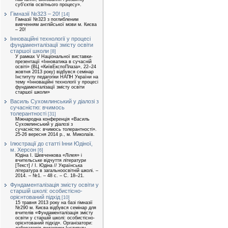
суб’єктів освітнього процесу».
Гімназії №323 – 20!
[14]
Гімназії №323 з поглибленим
вивченням англійської мови м. Києва
– 20!
Інноваційні технології у процесі
фундаменталізації змісту освіти
старшої школи
[8]
У рамках V Національної виставки-
презентації «Інноватика в сучасній
освіті» (ВЦ «КиївЕкспоПлаза», 22–24
жовтня 2013 року) відбувся семінар
Інституту педагогіки НАПН України на
тему «Інноваційні технології у процесі
фундаменталізації змісту освіти
старшої школи»
Василь Сухомлинський у діалозі з
сучасністю: вчимось
толерантності
[31]
Міжнародна конференція «Василь
Сухомлинський у діалозі з
сучасністю: вчимось толерантності».
25-26 вересня 2014 р., м. Миколаїв.
Ілюстрації до статті Інни Юдіної,
м. Херсон
[6]
Юдіна І. Шевченкова «Лілея» і
вчительське відчуття літератури
[Текст] / І. Юдіна // Українська
література в загальноосвітній школі. –
2014. – №1. – 48 с. – С. 18–21.
Фундаменталізація змісту освіти у
старшій школі: особистісно-
орієнтований підхід
[10]
15 травня 2013 року на базі гімназії
№290 м. Києва відбувся семінар для
вчителів «Фундаменталізація змісту
освіти у старшій школі: особистісно-
орієнтований підхід». Організатори: