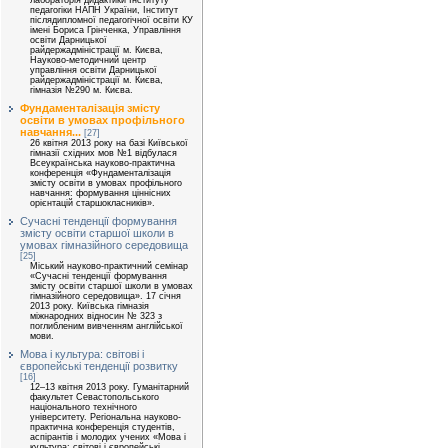
лабораторія дидактики Інституту
педагогіки НАПН України, Інститут
післядипломної педагогічної освіти КУ
імені Бориса Грінченка, Управління
освіти Дарницької
райдержадміністрації м. Києва,
Науково-методичний центр
управління освіти Дарницької
райдержадміністрації м. Києва,
гімназія №290 м. Києва.
Фундаменталізація змісту
освіти в умовах профільного
навчання...
[27]
26 квітня 2013 року на базі Київської
гімназії східних мов №1 відбулася
Всеукраїнська науково-практична
конференція «Фундаменталізація
змісту освіти в умовах профільного
навчання: формування ціннісних
орієнтацій старшокласників».
Сучасні тенденції формування
змісту освіти старшої школи в
умовах гімназійного середовища
[25]
Міський науково-практичний семінар
«Сучасні тенденції формування
змісту освіти старшої школи в умовах
гімназійного середовища». 17 січня
2013 року. Київська гімназія
міжнародних відносин № 323 з
поглибленим вивченням англійської
мови.
Мова і культура: світові і
європейські тенденції розвитку
[16]
12–13 квітня 2013 року. Гуманітарний
факультет Севастопольського
національного технічного
університету. Регіональна науково-
практична конференція студентів,
аспірантів і молодих учених «Мова і
культура: світові і європейські