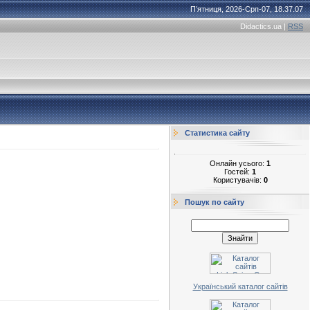
П’ятниця, 2026-Срп-07, 18.37.07
Didactics.ua
|
RSS
Статистика сайту
Онлайн усього:
1
Гостей:
1
Користувачів:
0
Пошук по сайту
Український каталог сайтів