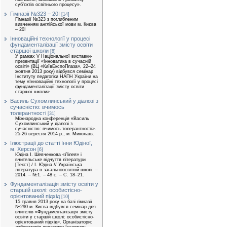
суб’єктів освітнього процесу».
Гімназії №323 – 20!
[14]
Гімназії №323 з поглибленим
вивченням англійської мови м. Києва
– 20!
Інноваційні технології у процесі
фундаменталізації змісту освіти
старшої школи
[8]
У рамках V Національної виставки-
презентації «Інноватика в сучасній
освіті» (ВЦ «КиївЕкспоПлаза», 22–24
жовтня 2013 року) відбувся семінар
Інституту педагогіки НАПН України на
тему «Інноваційні технології у процесі
фундаменталізації змісту освіти
старшої школи»
Василь Сухомлинський у діалозі з
сучасністю: вчимось
толерантності
[31]
Міжнародна конференція «Василь
Сухомлинський у діалозі з
сучасністю: вчимось толерантності».
25-26 вересня 2014 р., м. Миколаїв.
Ілюстрації до статті Інни Юдіної,
м. Херсон
[6]
Юдіна І. Шевченкова «Лілея» і
вчительське відчуття літератури
[Текст] / І. Юдіна // Українська
література в загальноосвітній школі. –
2014. – №1. – 48 с. – С. 18–21.
Фундаменталізація змісту освіти у
старшій школі: особистісно-
орієнтований підхід
[10]
15 травня 2013 року на базі гімназії
№290 м. Києва відбувся семінар для
вчителів «Фундаменталізація змісту
освіти у старшій школі: особистісно-
орієнтований підхід». Організатори: