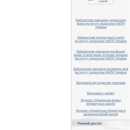
Лабораторія навчання української
мови Інституту педагогіки НАПН
України
Лабораторія літературної освіти
Інституту педагогіки НАПН України
Лабораторія навчання російської
мови та мов інших етнічних меншин
Інституту педагогіки НАПН України
Лабораторія навчання іноземних мов
Інституту педагогіки НАПН України
Матеріали від педагогів-практиків
Матеріали з архіву
Журнал «Українська мова і
література в школі»
Журнал «Українська література в
загальноосвітній школі»
Повний доступ