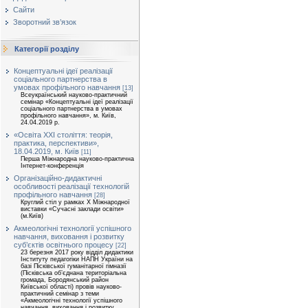
Сайти
Зворотний зв’язок
Категорії розділу
Концептуальні ідеї реалізації
соціального партнерства в
умовах профільного навчання
[13]
Всеукраїнський науково-практичний
семінар «Концептуальні ідеї реалізації
соціального партнерства в умовах
профільного навчання», м. Київ,
24.04.2019 р.
«Освіта ХХІ століття: теорія,
практика, перспективи»,
18.04.2019, м. Київ
[11]
Перша Міжнародна науково-практична
Інтернет-конференція
Організаційно-дидактичні
особливості реалізації технологій
профільного навчання
[28]
Круглий стіл у рамках Х Міжнародної
виставки «Сучасні заклади освіти»
(м.Київ)
Акмеологічні технології успішного
навчання, виховання і розвитку
суб’єктів освітнього процесу
[22]
23 березня 2017 року відділ дидактики
Інституту педагогіки НАПН України на
базі Пісківської гуманітарної гімназії
(Пісківська об’єднана територіальна
громада, Бородянський район
Київської області) провів науково-
практичний семінар з теми
«Акмеологічні технології успішного
навчання, виховання і розвитку