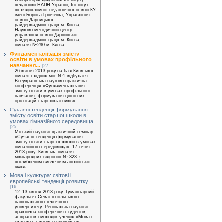
лабораторія дидактики Інституту
педагогіки НАПН України, Інститут
післядипломної педагогічної освіти КУ
імені Бориса Грінченка, Управління
освіти Дарницької
райдержадміністрації м. Києва,
Науково-методичний центр
управління освіти Дарницької
райдержадміністрації м. Києва,
гімназія №290 м. Києва.
Фундаменталізація змісту
освіти в умовах профільного
навчання...
[27]
26 квітня 2013 року на базі Київської
гімназії східних мов №1 відбулася
Всеукраїнська науково-практична
конференція «Фундаменталізація
змісту освіти в умовах профільного
навчання: формування ціннісних
орієнтацій старшокласників».
Сучасні тенденції формування
змісту освіти старшої школи в
умовах гімназійного середовища
[25]
Міський науково-практичний семінар
«Сучасні тенденції формування
змісту освіти старшої школи в умовах
гімназійного середовища». 17 січня
2013 року. Київська гімназія
міжнародних відносин № 323 з
поглибленим вивченням англійської
мови.
Мова і культура: світові і
європейські тенденції розвитку
[16]
12–13 квітня 2013 року. Гуманітарний
факультет Севастопольського
національного технічного
університету. Регіональна науково-
практична конференція студентів,
аспірантів і молодих учених «Мова і
культура: світові і європейські