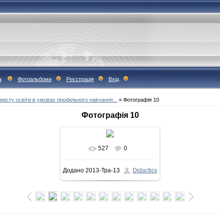
а
Фотоальбоми
Реєстрація
Вхід
місту освіти в умовах профільного навчання...
» Фотографія 10
Фотографія 10
527
0
У реальному розмірі
Додано
2013-Тра-13
Didactics
883x502
/ 144.3Kb