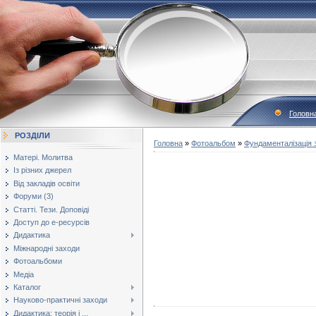
Головн
РОЗДІЛИ
Головна
»
Фотоальбом
»
Фундаменталізація з
Матері. Молитва
Із різних джерел
Від закладів освіти
Форуми (3)
Статті. Тези. Доповіді
Доступ до е-ресурсів
Дидактика
Міжнародні заходи
Фотоальбоми
Медіа
Каталог
Науково-практичні заходи
Дидактика: теорія і ...